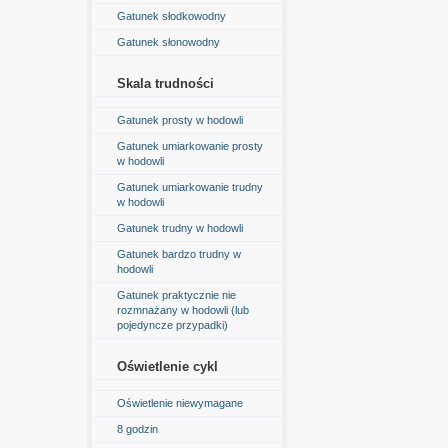
Gatunek słodkowodny
Gatunek słonowodny
Skala trudności
Gatunek prosty w hodowli
Gatunek umiarkowanie prosty
w hodowli
Gatunek umiarkowanie trudny
w hodowli
Gatunek trudny w hodowli
Gatunek bardzo trudny w
hodowli
Gatunek praktycznie nie
rozmnażany w hodowli (lub
pojedyncze przypadki)
Oświetlenie cykl
Oświetlenie niewymagane
8 godzin