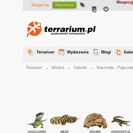
Wesprzyj
Zaloguj się
Rejestracja
Terrarium
Wydarzenia
Blogi
Gale
Terrarium
→
Wiedza
→
Gatunki
→
Arachnida - Pajęczak
JASZCZURKI
WĘŻE
ŻÓŁWIE
KROKODYLE