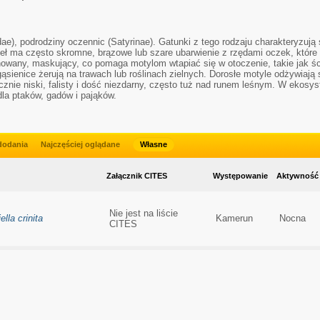
idae), podrodziny oczennic (Satyrinae). Gatunki z tego rodzaju charakteryzuj
deł ma często skromne, brązowe lub szare ubarwienie z rzędami oczek, które
nowany, maskujący, co pomaga motylom wtapiać się w otoczenie, takie jak śc
j gąsienice żerują na trawach lub roślinach zielnych. Dorosłe motyle odżywiaj
ycznie niski, falisty i dość niezdarny, często tuż nad runem leśnym. W ekosy
a ptaków, gadów i pająków.
dodania
Najczęściej oglądane
Własne
Załącznik CITES
Występowanie
Aktywność
Nie jest na liście
ella crinita
Kamerun
Nocna
CITES