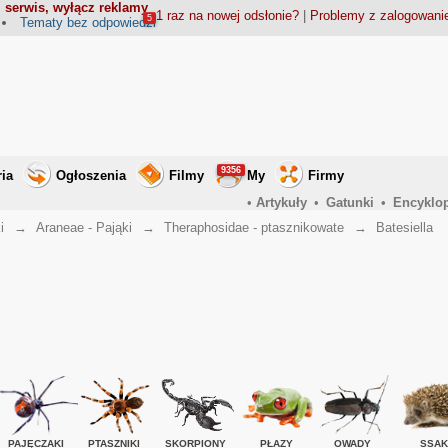
 serwis, wyłącz reklamy
1 raz na nowej odsłonie?
|
Problemy z zalogowan
5
Tematy bez odpowiedzi
9356
ria
Ogłoszenia
Filmy
My
Firmy
•
Artykuły
•
Gatunki
•
Encyklo
i
→
Araneae - Pająki
→
Theraphosidae - ptasznikowate
→
Batesiella
PAJĘCZAKI
PTASZNIKI
SKORPIONY
PŁAZY
OWADY
SSAK