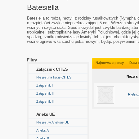
Batesiella
Batesiella to rodzaj motyli z rodziny rusałkowatych (Nymphal
o rozpiętości zwykle nieprzekraczającej 5 cm. Wierzch skrzy
ważnych części ciała. Spód skrzydeł jest zwykle bardziej sto
tropikalne i subtropikalne lasy Ameryki Południowej, gdzie je
spadzią, rzadko odwiedzając kwiaty. Ich lot jest charakteryst
ważne ogniwo w łańcuchu pokarmowym, będąc pożywieniem dl
Filtry
Najnowsze posty
Data 
Załącznik CITES
Nazwa
Nie jest na liście CITES
Załącznik I
Załącznik II
Batesi
Załącznik III
Aneks UE
Nie jest w Aneksie UE
Aneks A
Aneks B