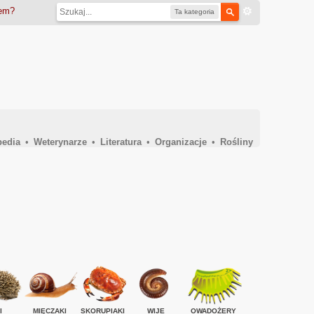
iem?
Ta kategoria
pedia
•
Weterynarze
•
Literatura
•
Organizacje
•
Rośliny
I
MIĘCZAKI
SKORUPIAKI
WIJE
OWADOŻERY