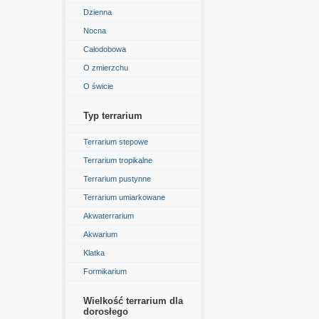
Dzienna
Nocna
Całodobowa
O zmierzchu
O świcie
Typ terrarium
Terrarium stepowe
Terrarium tropikalne
Terrarium pustynne
Terrarium umiarkowane
Akwaterrarium
Akwarium
Klatka
Formikarium
Wielkość terrarium dla
dorosłego