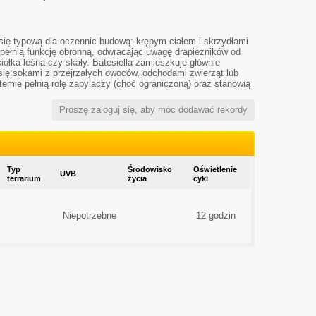
ą się typową dla oczennic budową: krępym ciałem i skrzydłami
 pełnią funkcję obronną, odwracając uwagę drapieżników od
iółka leśna czy skały. Batesiella zamieszkuje głównie
ą się sokami z przejrzałych owoców, odchodami zwierząt lub
stemie pełnią rolę zapylaczy (choć ograniczoną) oraz stanowią
Proszę zaloguj się, aby móc dodawać rekordy
Typ
Środowisko
Oświetlenie
UVB
terrarium
życia
cykl
Niepotrzebne
12 godzin