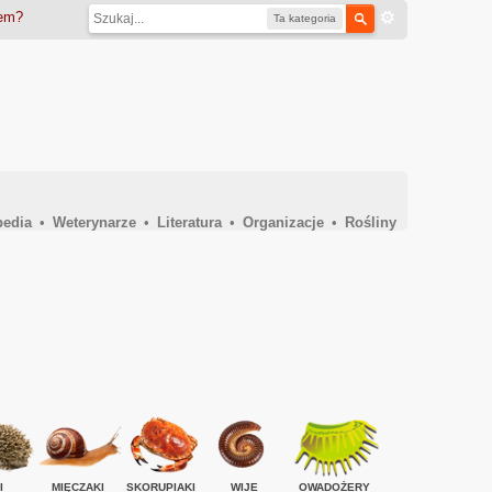
iem?
Ta kategoria
pedia
•
Weterynarze
•
Literatura
•
Organizacje
•
Rośliny
I
MIĘCZAKI
SKORUPIAKI
WIJE
OWADOŻERY