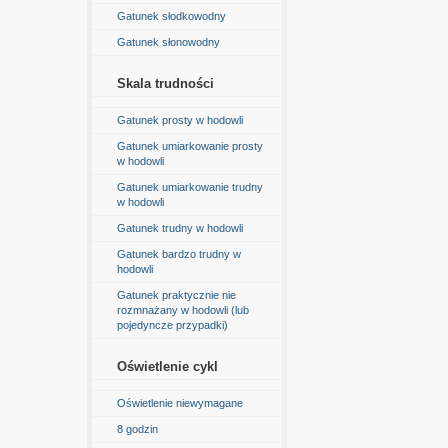
Gatunek słodkowodny
Gatunek słonowodny
Skala trudności
Gatunek prosty w hodowli
Gatunek umiarkowanie prosty
w hodowli
Gatunek umiarkowanie trudny
w hodowli
Gatunek trudny w hodowli
Gatunek bardzo trudny w
hodowli
Gatunek praktycznie nie
rozmnażany w hodowli (lub
pojedyncze przypadki)
Oświetlenie cykl
Oświetlenie niewymagane
8 godzin