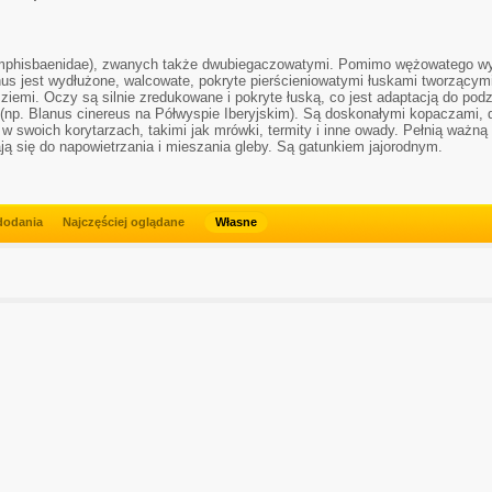
(Amphisbaenidae), zwanych także dwubiegaczowatymi. Pomimo wężowatego wy
nus jest wydłużone, walcowate, pokryte pierścieniowatymi łuskami tworzący
ziemi. Oczy są silnie zredukowane i pokryte łuską, co jest adaptacją do po
 (np. Blanus cinereus na Półwyspie Iberyjskim). Są doskonałymi kopaczami, d
w swoich korytarzach, takimi jak mrówki, termity i inne owady. Pełnią ważną 
ją się do napowietrzania i mieszania gleby. Są gatunkiem jajorodnym.
dodania
Najczęściej oglądane
Własne