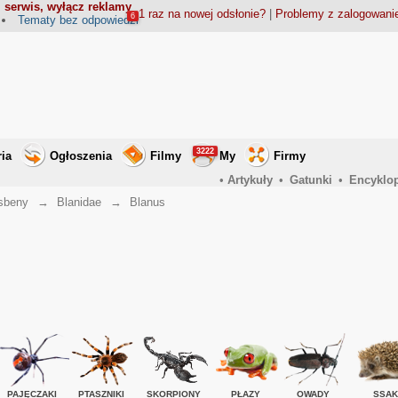
 serwis, wyłącz reklamy
1 raz na nowej odsłonie?
|
Problemy z zalogowan
6
Tematy bez odpowiedzi
3222
ria
Ogłoszenia
Filmy
My
Firmy
•
Artykuły
•
Gatunki
•
Encyklo
isbeny
→
Blanidae
→
Blanus
PAJĘCZAKI
PTASZNIKI
SKORPIONY
PŁAZY
OWADY
SSAK