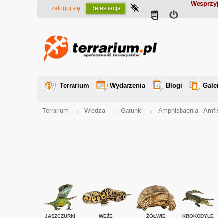
Wesprzyj
Zaloguj się
Rejestracja
Terrarium
Wydarzenia
Blogi
Gale
Terrarium
→
Wiedza
→
Gatunki
→
Amphisbaenia - Amf
JASZCZURKI
WĘŻE
ŻÓŁWIE
KROKODYLE