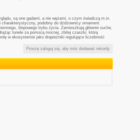
glądu, są one gadami, a nie wężami, o czym świadczą m.in.
mi charakterystyczny, podobny do dżdżownicy ornament.
dziemnego, ślepowego trybu życia. Zamieszkują głównie suche,
rążąc tunele za pomocą mocnej, zbitej czaszki, którą
rolę w ekosystemie jako drapieżniki regulujące liczebność
Proszę zaloguj się, aby móc dodawać rekordy