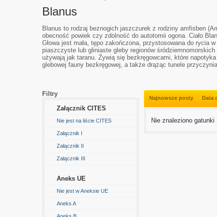
Blanus
Blanus to rodzaj beznogich jaszczurek z rodziny amfisben 
obecność powiek czy zdolność do autotomii ogona. Ciało Bla
Głowa jest mała, tępo zakończona, przystosowana do rycia w 
piaszczyste lub gliniaste gleby regionów śródziemnomorskich
używają jak taranu. Żywią się bezkręgowcami, które napotyka 
glebowej fauny bezkręgowej, a także drążąc tunele przyczynia
Filtry
Najnowsze posty
Data 
Załącznik CITES
Nie znaleziono gatunki
Nie jest na liście CITES
Załącznik I
Załącznik II
Załącznik III
Aneks UE
Nie jest w Aneksie UE
Aneks A
Aneks B