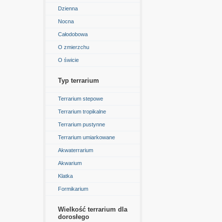
Dzienna
Nocna
Całodobowa
O zmierzchu
O świcie
Typ terrarium
Terrarium stepowe
Terrarium tropikalne
Terrarium pustynne
Terrarium umiarkowane
Akwaterrarium
Akwarium
Klatka
Formikarium
Wielkość terrarium dla
dorosłego