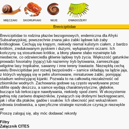
MIĘCZAKI
SKORUPIAKI
WIJE
OWADOŻERY
Brevicipitidae
Brevicipitidae to rodzina płazów bezogonowych, endemiczna dla Afryki
Subsaharyjskiej, powszechnie znana jako żabki lądowe lub żaby
krótkogłowe. Cechują się krępym, niekiedy niemal kulistym ciałem, z bardzo
krótkim, zredukowanym pyskiem i dużymi, wyłupiastymi oczami. Ich
kończyny są stosunkowo krótkie, a błony pławne słabo rozwinięte lub
nieobecne, co odzwierciedla głównie lądowy tryb życia. Większość gatunków
prowadzi fosorialny (ryjący) lub naziemny tryb bytowania, zamieszkując
wilgotne lasy tropikalne, sawanny i inne tereny trawiaste. Niezwykłą cechą
wielu Brevicipitidae jest rozwój bezpośredni – samice składają na lądzie jaja,
z których wylęgają się w pełni uformowane, miniaturowe żabki, pomijając
stadium wolnożyjącej kijanki. Pozwala to na całkowitą niezależność od
zbiorników wodnych. Zachowania godowe są często wywoływane przez
obfite opady deszczu, a samce wydają charakterystyczne, głębokie,
buczące lub terkoczące nawoływania, niekiedy spod ziemi. W ekosystemie
pełnią rolę zarówno drapieżników, żywiących się drobnymi bezkręgowcami,
jak i ofiar dla ptaków, gadów i ssaków. Ich obecność jest wskaźnikiem
zdrowia środowiska, a specyficzne strategie rozrodcze czynią je niezwykle
wr
Proszę zaloguj się, aby móc dodawać rekordy
Filtry
Załącznik CITES