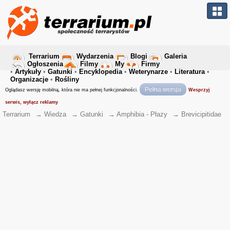
Terrarium
Wydarzenia
Blogi
Galeria
Ogłoszenia
Filmy
My
Firmy
•
Artykuły
•
Gatunki
•
Encyklopedia
•
Weterynarze
•
Literatura
•
Organizacje
•
Rośliny
Pełna wersja
Oglądasz wersję mobilną, która nie ma pełnej funkcjonalności.
Wesprzyj
serwis, wyłącz reklamy
Terrarium
→
Wiedza
→
Gatunki
→
Amphibia - Płazy
→
Brevicipitidae