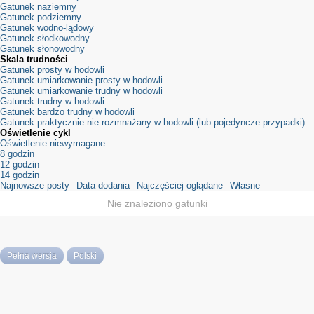
Gatunek naziemny
Gatunek podziemny
Gatunek wodno-lądowy
Gatunek słodkowodny
Gatunek słonowodny
Skala trudności
Gatunek prosty w hodowli
Gatunek umiarkowanie prosty w hodowli
Gatunek umiarkowanie trudny w hodowli
Gatunek trudny w hodowli
Gatunek bardzo trudny w hodowli
Gatunek praktycznie nie rozmnażany w hodowli (lub pojedyncze przypadki)
Oświetlenie cykl
Oświetlenie niewymagane
8 godzin
12 godzin
14 godzin
Najnowsze posty
Data dodania
Najczęściej oglądane
Własne
Nie znaleziono gatunki
Pełna wersja
Polski