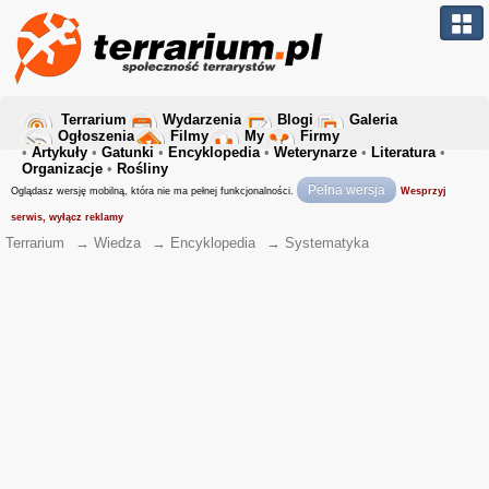
Terrarium
Wydarzenia
Blogi
Galeria
Ogłoszenia
Filmy
My
Firmy
•
Artykuły
•
Gatunki
•
Encyklopedia
•
Weterynarze
•
Literatura
•
Organizacje
•
Rośliny
Pełna wersja
Oglądasz wersję mobilną, która nie ma pełnej funkcjonalności.
Wesprzyj
serwis, wyłącz reklamy
Terrarium
→
Wiedza
→
Encyklopedia
→
Systematyka