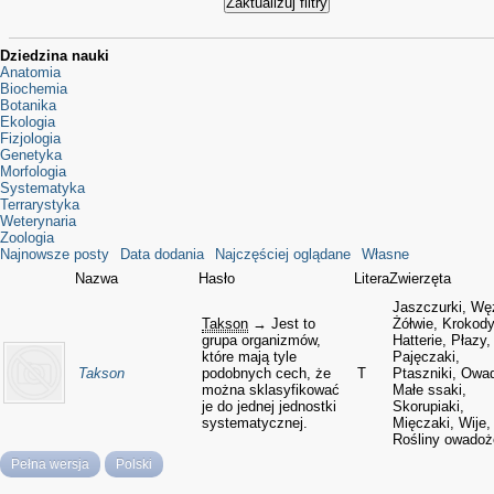
Dziedzina nauki
Anatomia
Biochemia
Botanika
Ekologia
Fizjologia
Genetyka
Morfologia
Systematyka
Terrarystyka
Weterynaria
Zoologia
Najnowsze posty
Data dodania
Najczęściej oglądane
Własne
Nazwa
Hasło
Litera
Zwierzęta
Jaszczurki, Wę
Takson
→ Jest to
Żółwie, Krokody
grupa organizmów,
Hatterie, Płazy,
które mają tyle
Pajęczaki,
Takson
podobnych cech, że
T
Ptaszniki, Owa
można sklasyfikować
Małe ssaki,
je do jednej jednostki
Skorupiaki,
systematycznej.
Mięczaki, Wije,
Rośliny owadoż
Pełna wersja
Polski