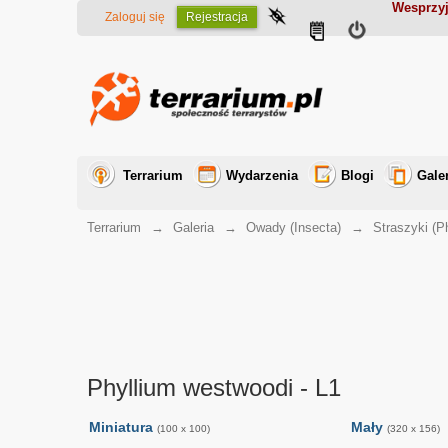
Wesprzyj
Zaloguj się
Rejestracja
Terrarium
Wydarzenia
Blogi
Gale
Terrarium
→
Galeria
→
Owady (Insecta)
→
Straszyki (
Phyllium westwoodi - L1
Miniatura
Mały
(100 x 100)
(320 x 156)