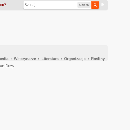
iem?
Galeria
pedia
•
Weterynarze
•
Literatura
•
Organizacje
•
Rośliny
ar: Duży