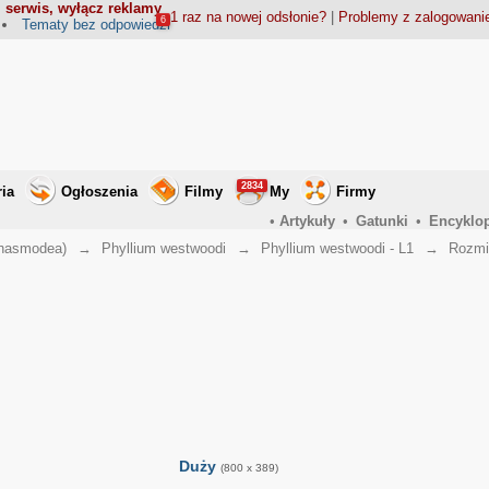
 serwis, wyłącz reklamy
1 raz na nowej odsłonie?
|
Problemy z zalogowan
6
Tematy bez odpowiedzi
2834
ria
Ogłoszenia
Filmy
My
Firmy
•
Artykuły
•
Gatunki
•
Encyklo
Phasmodea)
→
Phyllium westwoodi
→
Phyllium westwoodi - L1
→
Rozmi
Duży
(800 x 389)