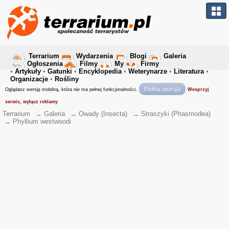
Terrarium
Wydarzenia
Blogi
Galeria
Ogłoszenia
Filmy
My
Firmy
•
Artykuły
•
Gatunki
•
Encyklopedia
•
Weterynarze
•
Literatura
•
Organizacje
•
Rośliny
Pełna wersja
Oglądasz wersję mobilną, która nie ma pełnej funkcjonalności.
Wesprzyj
serwis, wyłącz reklamy
Terrarium
→
Galeria
→
Owady (Insecta)
→
Straszyki (Phasmodea)
→
Phyllium westwoodi