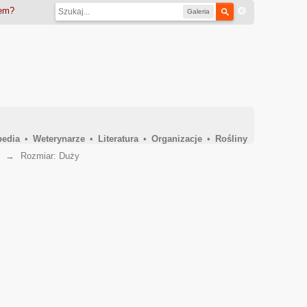
iem?
Galeria
pedia
•
Weterynarze
•
Literatura
•
Organizacje
•
Rośliny
→
Rozmiar: Duży