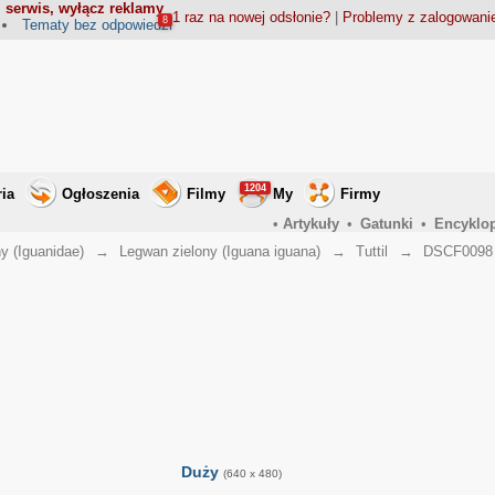
 serwis, wyłącz reklamy
1 raz na nowej odsłonie?
|
Problemy z zalogowan
8
Tematy bez odpowiedzi
1204
ria
Ogłoszenia
Filmy
My
Firmy
•
Artykuły
•
Gatunki
•
Encyklo
y (Iguanidae)
→
Legwan zielony (Iguana iguana)
→
Tuttil
→
DSCF0098
Duży
(640 x 480)