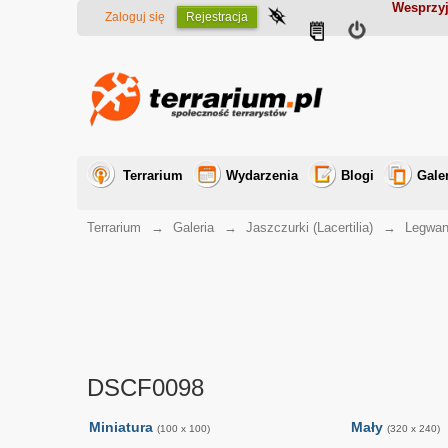
Wesprzyj
Zaloguj się
Rejestracja
Terrarium
Wydarzenia
Blogi
Gale
Terrarium
→
Galeria
→
Jaszczurki (Lacertilia)
→
Legwan
DSCF0098
Miniatura
Mały
(100 x 100)
(320 x 240)