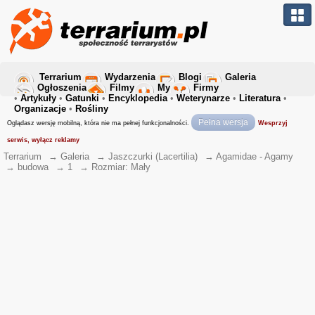
Terrarium
Wydarzenia
Blogi
Galeria
Ogłoszenia
Filmy
My
Firmy
•
Artykuły
•
Gatunki
•
Encyklopedia
•
Weterynarze
•
Literatura
•
Organizacje
•
Rośliny
Pełna wersja
Oglądasz wersję mobilną, która nie ma pełnej funkcjonalności.
Wesprzyj
serwis, wyłącz reklamy
Terrarium
→
Galeria
→
Jaszczurki (Lacertilia)
→
Agamidae - Agamy
→
budowa
→
1
→
Rozmiar: Mały