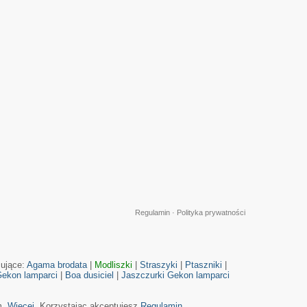
Regulamin
·
Polityka prywatności
cujące:
Agama brodata
|
Modliszki
|
Straszyki
|
Ptaszniki
|
ekon lamparci
|
Boa dusiciel
|
Jaszczurki
Gekon lamparci
m.
Więcej
. Korzystając akceptujesz
Regulamin
.