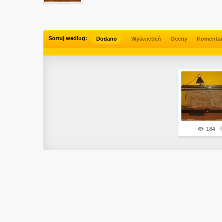
Sortuj według:
Dodano
Wyświetleń
Oceny
Komenta
184