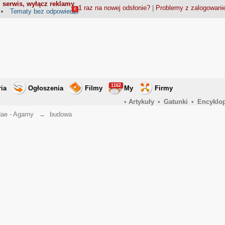
 serwis, wyłącz reklamy
1 raz na nowej odsłonie?
|
Problemy z zalogowan
6
Tematy bez odpowiedzi
1162
ria
Ogłoszenia
Filmy
My
Firmy
•
Artykuły
•
Gatunki
•
Encyklo
ae - Agamy
→
budowa