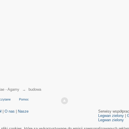
ae - Agamy
→
budowa
czytane
Pomoc
ł
|
O nas
|
Nasze
Serwisy współpra
Legwan zielony
|
G
Legwan zielony
e pliki cookies, które są wykorzystywane do emisji spersonalizowanych rekla