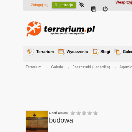
Wesprzyj
Zaloguj się
Rejestracja
Terrarium
Wydarzenia
Blogi
Gale
Terrarium
→
Galeria
→
Jaszczurki (Lacertilia)
→
Agamid
Oceń album
budowa