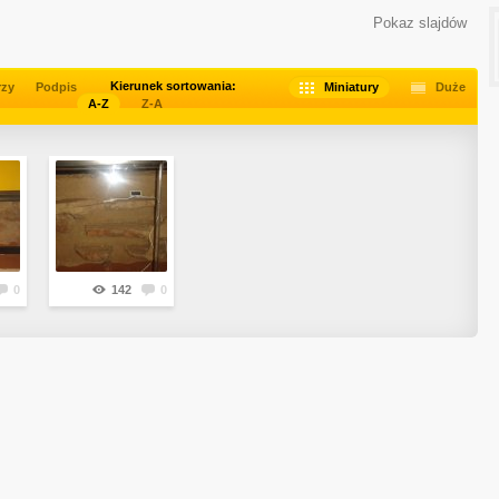
Pokaz slajdów
Kierunek sortowania:
rzy
Podpis
Miniatury
Duże
A-Z
Z-A
0
142
0