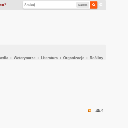
iem?
Galeria
pedia
•
Weterynarze
•
Literatura
•
Organizacje
•
Rośliny
0