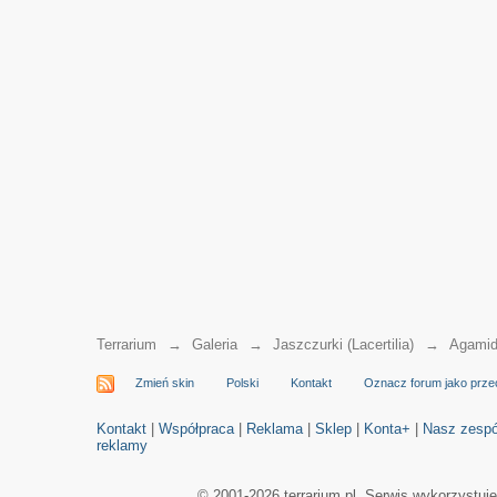
Terrarium
→
Galeria
→
Jaszczurki (Lacertilia)
→
Agamid
Zmień skin
Polski
Kontakt
Oznacz forum jako prze
Kontakt
|
Współpraca
|
Reklama
|
Sklep
|
Konta+
|
Nasz zespó
reklamy
© 2001-2026 terrarium.pl. Serwis wykorzystuj