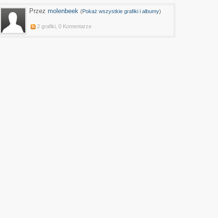
Przez
molenbeek
(
Pokaż wszystkie grafiki i albumy
)
2 grafiki, 0 Komentarze