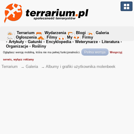
Terrarium
Wydarzenia
Blogi
Galeria
Ogłoszenia
Filmy
My
Firmy
•
Artykuły
•
Gatunki
•
Encyklopedia
•
Weterynarze
•
Literatura
•
Organizacje
•
Rośliny
Pełna wersja
Oglądasz wersję mobilną, która nie ma pełnej funkcjonalności.
Wesprzyj
serwis, wyłącz reklamy
Terrarium
→
Galeria
→
Albumy i grafiki użytkownika molenbeek