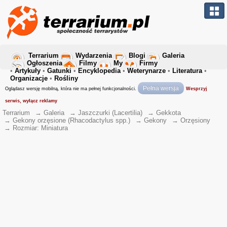
Terrarium
Wydarzenia
Blogi
Galeria
Ogłoszenia
Filmy
My
Firmy
•
Artykuły
•
Gatunki
•
Encyklopedia
•
Weterynarze
•
Literatura
•
Organizacje
•
Rośliny
Pełna wersja
Oglądasz wersję mobilną, która nie ma pełnej funkcjonalności.
Wesprzyj
serwis, wyłącz reklamy
Terrarium
→
Galeria
→
Jaszczurki (Lacertilia)
→
Gekkota
→
Gekony orzęsione (Rhacodactylus spp.)
→
Gekony
→
Orzęsiony
→
Rozmiar: Miniatura