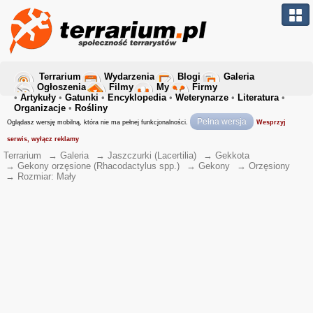
Terrarium
Wydarzenia
Blogi
Galeria
Ogłoszenia
Filmy
My
Firmy
•
Artykuły
•
Gatunki
•
Encyklopedia
•
Weterynarze
•
Literatura
•
Organizacje
•
Rośliny
Pełna wersja
Oglądasz wersję mobilną, która nie ma pełnej funkcjonalności.
Wesprzyj
serwis, wyłącz reklamy
Terrarium
→
Galeria
→
Jaszczurki (Lacertilia)
→
Gekkota
→
Gekony orzęsione (Rhacodactylus spp.)
→
Gekony
→
Orzęsiony
→
Rozmiar: Mały