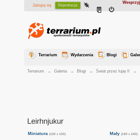
Wesprzyj
Zaloguj się
Rejestracja
Terrarium
Wydarzenia
Blogi
Gale
Terrarium
→
Galeria
→
Blogi
→
Świat przez lupę II
→
Leirhnjukur
Miniatura
Mały
(100 x 100)
(160 x 240)