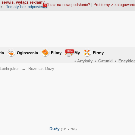
 serwis, wyłącz reklamy
1 raz na nowej odsłonie?
|
Problemy z zalogowan
5
Tematy bez odpowiedzi
3004
ria
Ogłoszenia
Filmy
My
Firmy
•
Artykuły
•
Gatunki
•
Encyklo
Leirhnjukur
→
Rozmiar: Duży
Duży
(511 x 768)