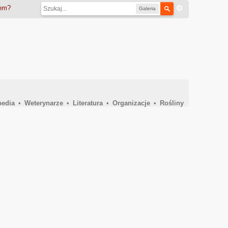
iem?
Galeria
pedia
•
Weterynarze
•
Literatura
•
Organizacje
•
Rośliny