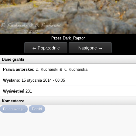
Przez Dark_Raptor
← Poprzednie
Następne →
Dane grafiki
Prawa autorskie:
D. Kucharski & K. Kucharska
Wysłano:
15 stycznia 2014 - 08:05
Wyświetleń
231
Komentarze
Pełna wersja
Polski