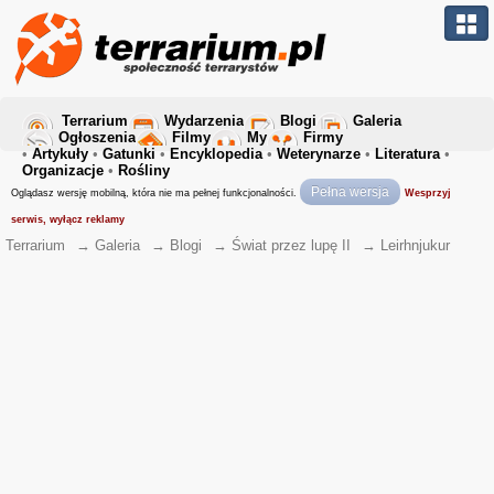
Terrarium
Wydarzenia
Blogi
Galeria
Ogłoszenia
Filmy
My
Firmy
•
Artykuły
•
Gatunki
•
Encyklopedia
•
Weterynarze
•
Literatura
•
Organizacje
•
Rośliny
Pełna wersja
Oglądasz wersję mobilną, która nie ma pełnej funkcjonalności.
Wesprzyj
serwis, wyłącz reklamy
Terrarium
→
Galeria
→
Blogi
→
Świat przez lupę II
→
Leirhnjukur