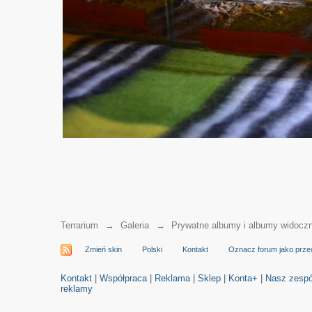
Terrarium
→
Galeria
→
Prywatne albumy i albumy widocz
Zmień skin
Polski
Kontakt
Oznacz forum jako prze
Kontakt
|
Współpraca
|
Reklama
|
Sklep
|
Konta+
|
Nasz zespó
reklamy