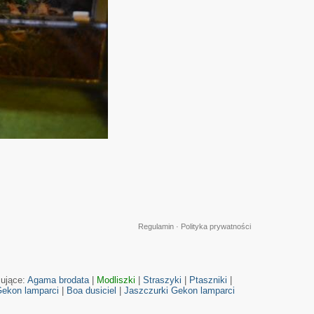
Regulamin
·
Polityka prywatności
cujące:
Agama brodata
|
Modliszki
|
Straszyki
|
Ptaszniki
|
ekon lamparci
|
Boa dusiciel
|
Jaszczurki
Gekon lamparci