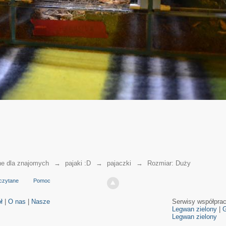
ne dla znajomych
→
pajaki :D
→
pajaczki
→
Rozmiar: Duży
czytane
Pomoc
ł
|
O nas
|
Nasze
Serwisy współpra
Legwan zielony
|
G
Legwan zielony