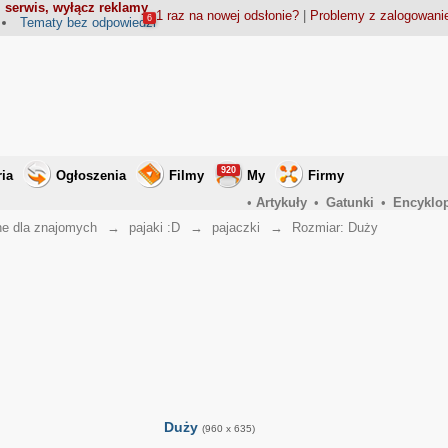
 serwis, wyłącz reklamy
1 raz na nowej odsłonie?
|
Problemy z zalogowan
6
Tematy bez odpowiedzi
920
ria
Ogłoszenia
Filmy
My
Firmy
•
Artykuły
•
Gatunki
•
Encyklo
ne dla znajomych
→
pajaki :D
→
pajaczki
→
Rozmiar: Duży
Duży
(960 x 635)