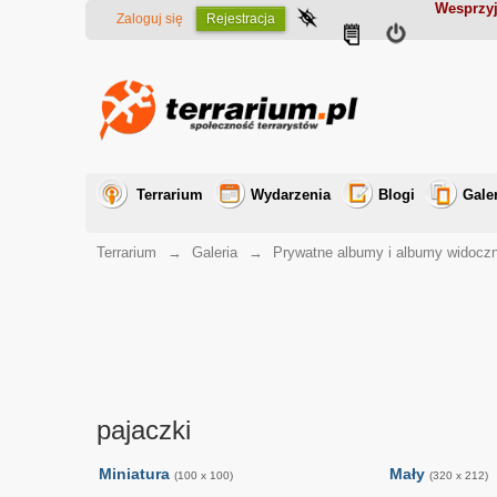
Wesprzyj
Zaloguj się
Rejestracja
Terrarium
Wydarzenia
Blogi
Gale
Terrarium
→
Galeria
→
Prywatne albumy i albumy widocz
pajaczki
Miniatura
Mały
(100 x 100)
(320 x 212)