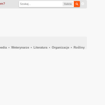
iem?
Galeria
pedia
•
Weterynarze
•
Literatura
•
Organizacje
•
Rośliny