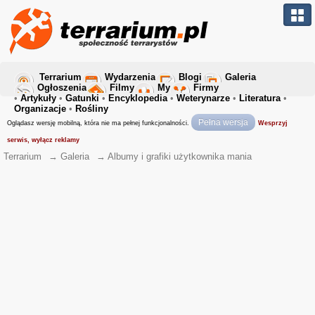
Terrarium
Wydarzenia
Blogi
Galeria
Ogłoszenia
Filmy
My
Firmy
•
Artykuły
•
Gatunki
•
Encyklopedia
•
Weterynarze
•
Literatura
•
Organizacje
•
Rośliny
Pełna wersja
Oglądasz wersję mobilną, która nie ma pełnej funkcjonalności.
Wesprzyj
serwis, wyłącz reklamy
Terrarium
→
Galeria
→
Albumy i grafiki użytkownika mania