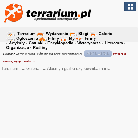
Terrarium
Wydarzenia
Blogi
Galeria
Ogłoszenia
Filmy
My
Firmy
•
Artykuły
•
Gatunki
•
Encyklopedia
•
Weterynarze
•
Literatura
•
Organizacje
•
Rośliny
Pełna wersja
Oglądasz wersję mobilną, która nie ma pełnej funkcjonalności.
Wesprzyj
serwis, wyłącz reklamy
Terrarium
→
Galeria
→
Albumy i grafiki użytkownika mania