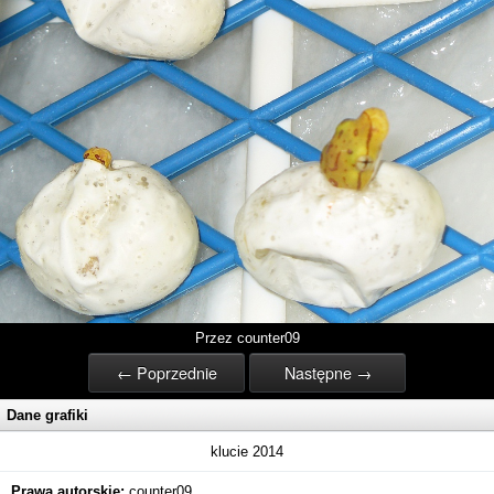
Przez counter09
← Poprzednie
Następne →
Dane grafiki
klucie 2014
Prawa autorskie:
counter09