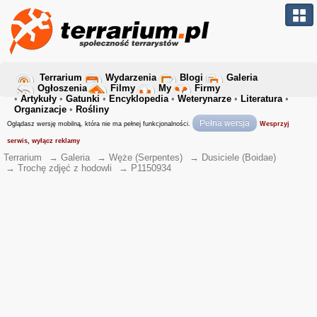
Terrarium
Wydarzenia
Blogi
Galeria
Ogłoszenia
Filmy
My
Firmy
•
Artykuły
•
Gatunki
•
Encyklopedia
•
Weterynarze
•
Literatura
•
Organizacje
•
Rośliny
Pełna wersja
Oglądasz wersję mobilną, która nie ma pełnej funkcjonalności.
Wesprzyj
serwis, wyłącz reklamy
Terrarium
→
Galeria
→
Węże (Serpentes)
→
Dusiciele (Boidae)
→
Trochę zdjęć z hodowli
→
P1150934