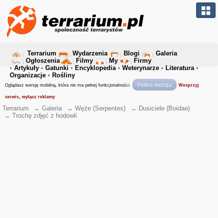
Terrarium
Wydarzenia
Blogi
Galeria
Ogłoszenia
Filmy
My
Firmy
•
Artykuły
•
Gatunki
•
Encyklopedia
•
Weterynarze
•
Literatura
•
Organizacje
•
Rośliny
Pełna wersja
Oglądasz wersję mobilną, która nie ma pełnej funkcjonalności.
Wesprzyj
serwis, wyłącz reklamy
Terrarium
→
Galeria
→
Węże (Serpentes)
→
Dusiciele (Boidae)
→
Trochę zdjęć z hodowli