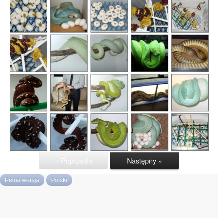
« Poprzedni
Następny »
Pełna wersja
Polski