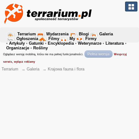
Terrarium
Wydarzenia
Blogi
Galeria
Ogłoszenia
Filmy
My
Firmy
•
Artykuły
•
Gatunki
•
Encyklopedia
•
Weterynarze
•
Literatura
•
Organizacje
•
Rośliny
Pełna wersja
Oglądasz wersję mobilną, która nie ma pełnej funkcjonalności.
Wesprzyj
serwis, wyłącz reklamy
Terrarium
→
Galeria
→
Krajowa fauna i flora