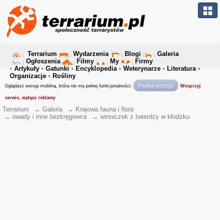
Terrarium
Wydarzenia
Blogi
Galeria
Ogłoszenia
Filmy
My
Firmy
•
Artykuły
•
Gatunki
•
Encyklopedia
•
Weterynarze
•
Literatura
•
Organizacje
•
Rośliny
Pełna wersja
Oglądasz wersję mobilną, która nie ma pełnej funkcjonalności.
Wesprzyj
serwis, wyłącz reklamy
Terrarium
→
Galeria
→
Krajowa fauna i flora
→
owady i inne bezkręgowce
→
winniczek z twierdzy w kłodzku