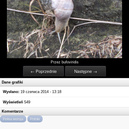
Przez bufoviridis
← Poprzednie
Następne →
Dane grafiki
Wysłano:
19 czerwca 2014 - 13:18
Wyświetleń
549
Komentarze
Pełna wersja
Polski