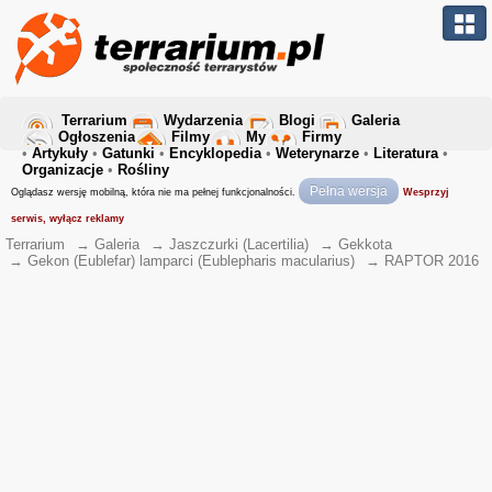
Terrarium
Wydarzenia
Blogi
Galeria
Ogłoszenia
Filmy
My
Firmy
•
Artykuły
•
Gatunki
•
Encyklopedia
•
Weterynarze
•
Literatura
•
Organizacje
•
Rośliny
Pełna wersja
Oglądasz wersję mobilną, która nie ma pełnej funkcjonalności.
Wesprzyj
serwis, wyłącz reklamy
Terrarium
→
Galeria
→
Jaszczurki (Lacertilia)
→
Gekkota
→
Gekon (Eublefar) lamparci (Eublepharis macularius)
→
RAPTOR 2016