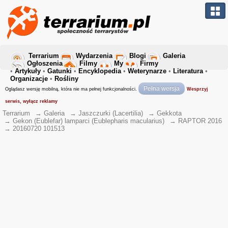
Terrarium
Wydarzenia
Blogi
Galeria
Ogłoszenia
Filmy
My
Firmy
•
Artykuły
•
Gatunki
•
Encyklopedia
•
Weterynarze
•
Literatura
•
Organizacje
•
Rośliny
Pełna wersja
Oglądasz wersję mobilną, która nie ma pełnej funkcjonalności.
Wesprzyj
serwis, wyłącz reklamy
Terrarium
→
Galeria
→
Jaszczurki (Lacertilia)
→
Gekkota
→
Gekon (Eublefar) lamparci (Eublepharis macularius)
→
RAPTOR 2016
→
20160720 101513