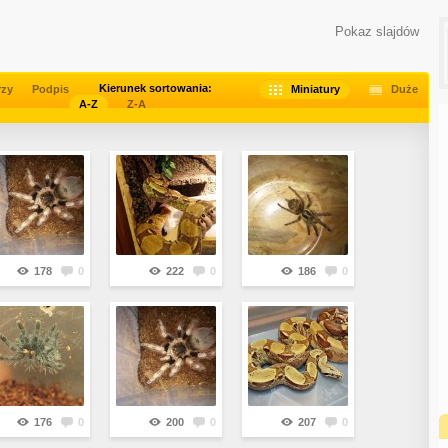
Pokaz slajdów
Kierunek sortowania:
rzy
Podpis
Miniatury
Duże
A-Z
Z-A
178
0
222
0
186
0
176
0
200
0
207
0