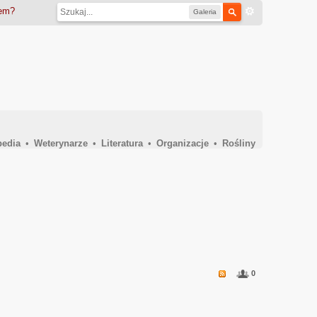
iem?
Galeria
pedia
•
Weterynarze
•
Literatura
•
Organizacje
•
Rośliny
0