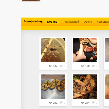
Sortuj według:
Dodano
Wyświetleń
Oceny
Komenta
187
0
190
0
292
0
244
0