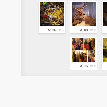
190
0
189
0
246
0