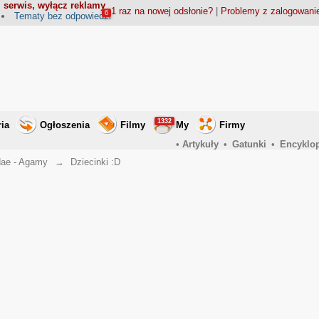
 serwis, wyłącz reklamy
1 raz na nowej odsłonie?
|
Problemy z zalogowan
6
Tematy bez odpowiedzi
1332
ria
Ogłoszenia
Filmy
My
Firmy
•
Artykuły
•
Gatunki
•
Encyklo
ae - Agamy
→
Dziecinki :D