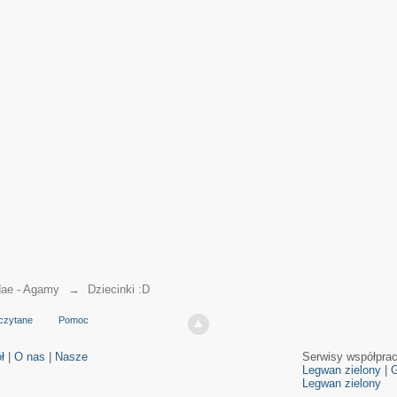
ae - Agamy
→
Dziecinki :D
czytane
Pomoc
ł
|
O nas
|
Nasze
Serwisy współpra
Legwan zielony
|
G
Legwan zielony