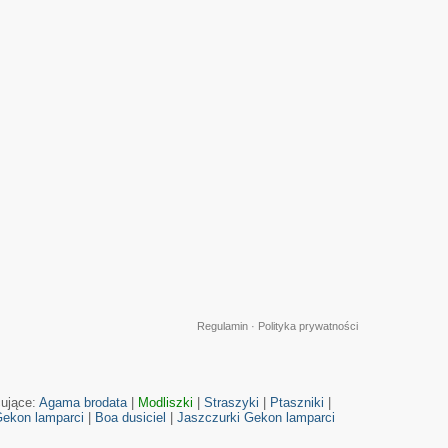
Regulamin
·
Polityka prywatności
cujące:
Agama brodata
|
Modliszki
|
Straszyki
|
Ptaszniki
|
ekon lamparci
|
Boa dusiciel
|
Jaszczurki
Gekon lamparci