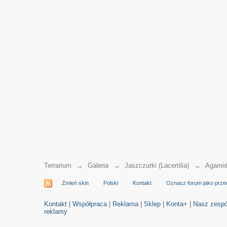
Terrarium
→
Galeria
→
Jaszczurki (Lacertilia)
→
Agamid
Zmień skin
Polski
Kontakt
Oznacz forum jako prze
Kontakt
|
Współpraca
|
Reklama
|
Sklep
|
Konta+
|
Nasz zespó
reklamy