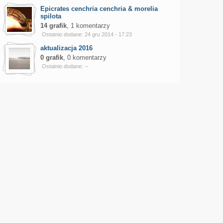
Epicrates cenchria cenchria & morelia
spilota
14 grafik
, 1 komentarzy
Ostatnio dodane: 24 gru 2014 - 17:23
aktualizacja 2016
0 grafik
, 0 komentarzy
Ostatnio dodane: --