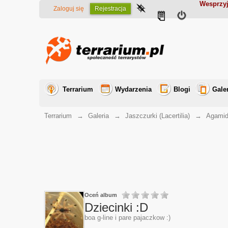
Wesprzyj
Zaloguj się
Rejestracja
Terrarium
Wydarzenia
Blogi
Gale
Terrarium
→
Galeria
→
Jaszczurki (Lacertilia)
→
Agamid
Oceń album
Dziecinki :D
boa g-line i pare pajaczkow :)