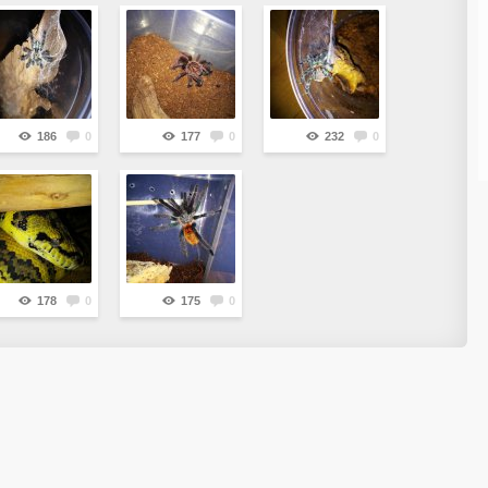
186
0
177
0
232
0
178
0
175
0