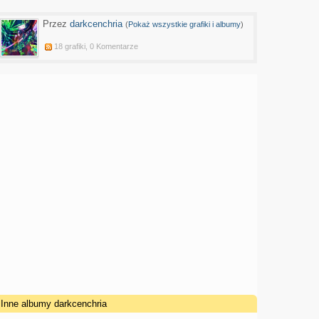
Przez
darkcenchria
(
Pokaż wszystkie grafiki i albumy
)
18 grafiki, 0 Komentarze
Inne albumy darkcenchria