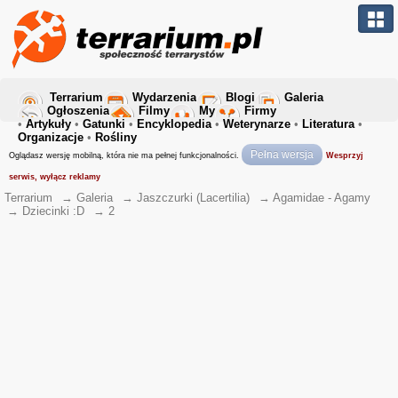
Terrarium
Wydarzenia
Blogi
Galeria
Ogłoszenia
Filmy
My
Firmy
•
Artykuły
•
Gatunki
•
Encyklopedia
•
Weterynarze
•
Literatura
•
Organizacje
•
Rośliny
Pełna wersja
Oglądasz wersję mobilną, która nie ma pełnej funkcjonalności.
Wesprzyj
serwis, wyłącz reklamy
Terrarium
→
Galeria
→
Jaszczurki (Lacertilia)
→
Agamidae - Agamy
→
Dziecinki :D
→
2