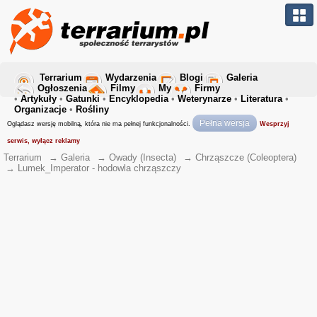
Terrarium
Wydarzenia
Blogi
Galeria
Ogłoszenia
Filmy
My
Firmy
•
Artykuły
•
Gatunki
•
Encyklopedia
•
Weterynarze
•
Literatura
•
Organizacje
•
Rośliny
Pełna wersja
Oglądasz wersję mobilną, która nie ma pełnej funkcjonalności.
Wesprzyj
serwis, wyłącz reklamy
Terrarium
→
Galeria
→
Owady (Insecta)
→
Chrząszcze (Coleoptera)
→
Lumek_Imperator - hodowla chrząszczy