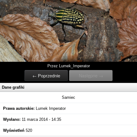
Przez Lumek_Imperator
← Poprzednie
Następne →
Dane grafiki
Samiec
Prawa autorskie:
Lumek Imperator
Wysłano:
11 marca 2014 - 14:35
Wyświetleń
520