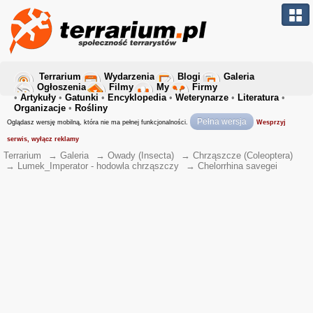
Terrarium
Wydarzenia
Blogi
Galeria
Ogłoszenia
Filmy
My
Firmy
•
Artykuły
•
Gatunki
•
Encyklopedia
•
Weterynarze
•
Literatura
•
Organizacje
•
Rośliny
Pełna wersja
Oglądasz wersję mobilną, która nie ma pełnej funkcjonalności.
Wesprzyj
serwis, wyłącz reklamy
Terrarium
→
Galeria
→
Owady (Insecta)
→
Chrząszcze (Coleoptera)
→
Lumek_Imperator - hodowla chrząszczy
→
Chelorrhina savegei