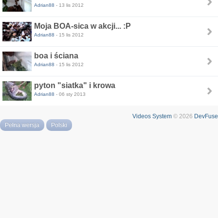
Adrian88
- 13 lis 2012
Moja BOA-sica w akcji... :P
Adrian88
- 15 lis 2012
boa i ściana
Adrian88
- 15 lis 2012
pyton "siatka" i krowa
Adrian88
- 06 sty 2013
Videos System
© 2026
DevFuse
Pełna wersja
Polski