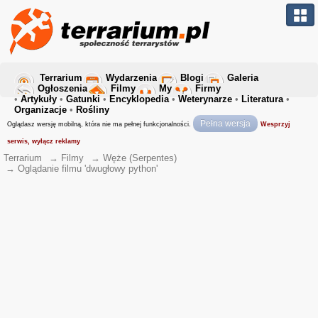
Terrarium
Wydarzenia
Blogi
Galeria
Ogłoszenia
Filmy
My
Firmy
•
Artykuły
•
Gatunki
•
Encyklopedia
•
Weterynarze
•
Literatura
•
Organizacje
•
Rośliny
Pełna wersja
Oglądasz wersję mobilną, która nie ma pełnej funkcjonalności.
Wesprzyj
serwis, wyłącz reklamy
Terrarium
→
Filmy
→
Węże (Serpentes)
→
Oglądanie filmu 'dwugłowy python'