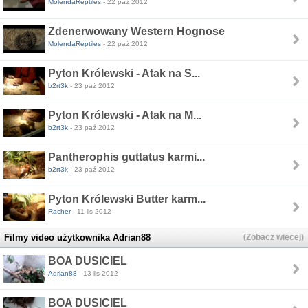
MolendaReptiles
- 22 paź 2012
Zdenerwowany Western Hognose
MolendaReptiles
- 22 paź 2012
Pyton Królewski - Atak na S...
b2rt3k
- 23 paź 2012
Pyton Królewski - Atak na M...
b2rt3k
- 23 paź 2012
Pantherophis guttatus karmi...
b2rt3k
- 23 paź 2012
Pyton Królewski Butter karm...
Racher
- 11 lis 2012
Filmy video użytkownika Adrian88
(Zobacz więcej)
BOA DUSICIEL
Adrian88
- 13 lis 2012
BOA DUSICIEL