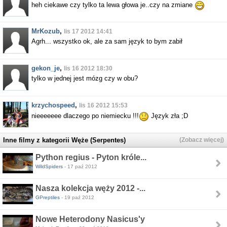
heh ciekawe czy tylko ta lewa głowa je..czy na zmiane
MrKozub
,
lis 17 2012 14:41
Agrh... wszystko ok, ale za sam język to bym zabił
gekon_je
,
lis 16 2012 18:30
tylko w jednej jest mózg czy w obu?
krzychospeed
,
lis 16 2012 15:53
nieeeeeee dlaczego po niemiecku !!!
Język zła ;D
Inne filmy z kategorii Węże (Serpentes)
(Zobacz więcej)
Python regius - Pyton króle...
WildSpiders
- 17 paź 2012
Nasza kolekcja węży 2012 -...
GPreptiles
- 19 paź 2012
Nowe Heterodony Nasicus'y