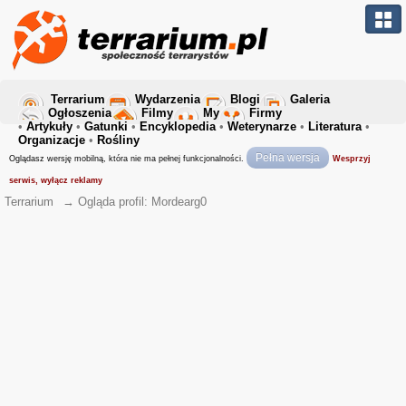
Terrarium
Wydarzenia
Blogi
Galeria
Ogłoszenia
Filmy
My
Firmy
•
Artykuły
•
Gatunki
•
Encyklopedia
•
Weterynarze
•
Literatura
•
Organizacje
•
Rośliny
Pełna wersja
Oglądasz wersję mobilną, która nie ma pełnej funkcjonalności.
Wesprzyj
serwis, wyłącz reklamy
Terrarium
→
Ogląda profil: Mordearg0