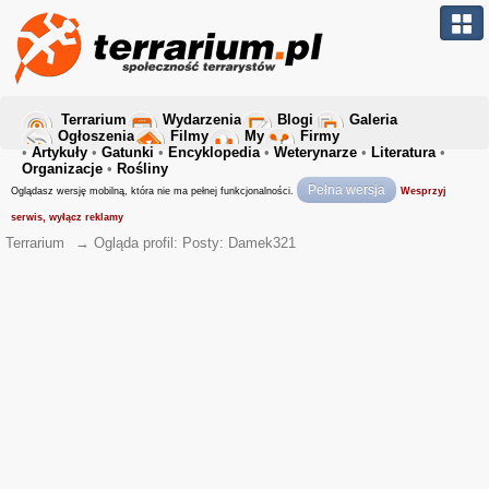
Terrarium
Wydarzenia
Blogi
Galeria
Ogłoszenia
Filmy
My
Firmy
•
Artykuły
•
Gatunki
•
Encyklopedia
•
Weterynarze
•
Literatura
•
Organizacje
•
Rośliny
Pełna wersja
Oglądasz wersję mobilną, która nie ma pełnej funkcjonalności.
Wesprzyj
serwis, wyłącz reklamy
Terrarium
→
Ogląda profil: Posty: Damek321