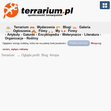
Terrarium
Wydarzenia
Blogi
Galeria
Ogłoszenia
Filmy
My
Firmy
•
Artykuły
•
Gatunki
•
Encyklopedia
•
Weterynarze
•
Literatura
•
Organizacje
•
Rośliny
Pełna wersja
Oglądasz wersję mobilną, która nie ma pełnej funkcjonalności.
Wesprzyj
serwis, wyłącz reklamy
Terrarium
→
Ogląda profil: Blog: Atropa