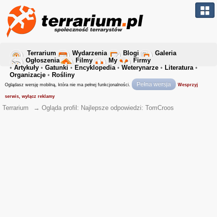
Terrarium
Wydarzenia
Blogi
Galeria
Ogłoszenia
Filmy
My
Firmy
•
Artykuły
•
Gatunki
•
Encyklopedia
•
Weterynarze
•
Literatura
•
Organizacje
•
Rośliny
Pełna wersja
Oglądasz wersję mobilną, która nie ma pełnej funkcjonalności.
Wesprzyj
serwis, wyłącz reklamy
Terrarium
→
Ogląda profil: Najlepsze odpowiedzi: TomCroos