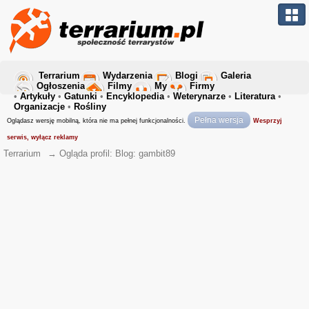
Terrarium
Wydarzenia
Blogi
Galeria
Ogłoszenia
Filmy
My
Firmy
•
Artykuły
•
Gatunki
•
Encyklopedia
•
Weterynarze
•
Literatura
•
Organizacje
•
Rośliny
Pełna wersja
Oglądasz wersję mobilną, która nie ma pełnej funkcjonalności.
Wesprzyj
serwis, wyłącz reklamy
Terrarium
→
Ogląda profil: Blog: gambit89