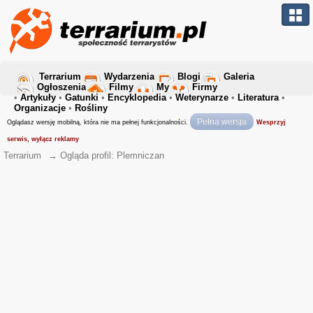
Terrarium
Wydarzenia
Blogi
Galeria
Ogłoszenia
Filmy
My
Firmy
•
Artykuły
•
Gatunki
•
Encyklopedia
•
Weterynarze
•
Literatura
•
Organizacje
•
Rośliny
Pełna wersja
Oglądasz wersję mobilną, która nie ma pełnej funkcjonalności.
Wesprzyj
serwis, wyłącz reklamy
Terrarium
→
Ogląda profil: Plemniczan