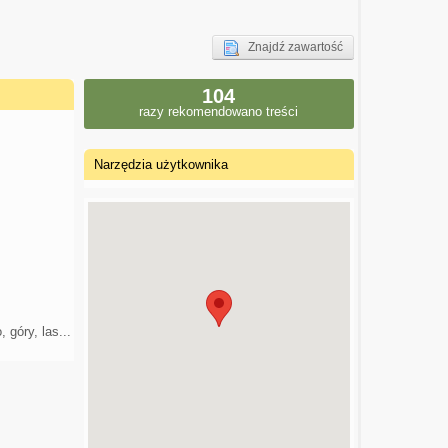
Znajdź zawartość
104
razy rekomendowano treści
Narzędzia użytkownika
 góry, las...