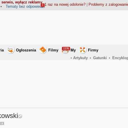
 serwis, wyłącz reklamy
1 raz na nowej odsłonie?
|
Problemy z zalogowan
8
Tematy bez odpowiedzi
1176
ria
Ogłoszenia
Filmy
My
Firmy
•
Artykuły
•
Gatunki
•
Encyklo
kowski
003