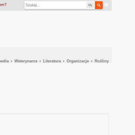
iem?
My
pedia
•
Weterynarze
•
Literatura
•
Organizacje
•
Rośliny