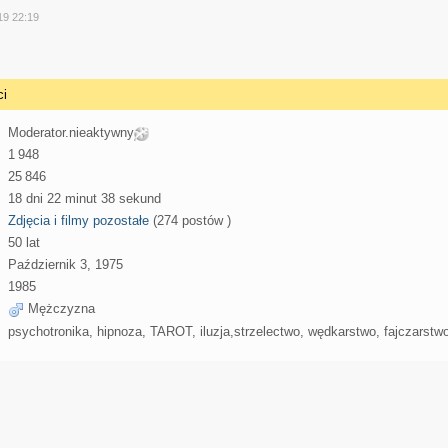
y
19 22:19
ci
Moderator.nieaktywny
1 948
25 846
18 dni 22 minut 38 sekund
Zdjęcia i filmy pozostałe
(274 postów )
50 lat
Październik 3, 1975
1985
Mężczyzna
psychotronika, hipnoza, TAROT, iluzja,strzelectwo, wędkarstwo, fajczarstwo,