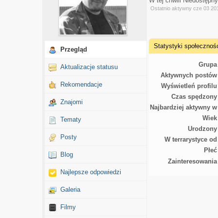
W tej chwili Niedostępn
Ostatnio aktywny cze 03 20
Statystyki społecznoś
Przegląd
Grupa
Aktualizacje statusu
Aktywnych postów
Rekomendacje
Wyświetleń profilu
Czas spędzony
Znajomi
Najbardziej aktywny w
Wiek
Tematy
Urodzony
Posty
W terrarystyce od
Płeć
Blog
Zainteresowania
Najlepsze odpowiedzi
Galeria
Filmy