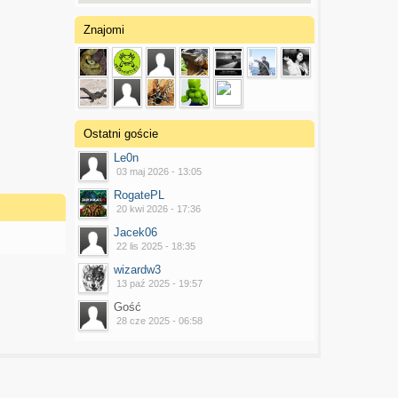
Znajomi
Ostatni goście
Le0n
03 maj 2026 - 13:05
RogatePL
20 kwi 2026 - 17:36
Jacek06
22 lis 2025 - 18:35
wizardw3
13 paź 2025 - 19:57
Gość
28 cze 2025 - 06:58