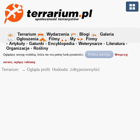
Terrarium
Wydarzenia
Blogi
Galeria
Ogłoszenia
Filmy
My
Firmy
•
Artykuły
•
Gatunki
•
Encyklopedia
•
Weterynarze
•
Literatura
•
Organizacje
•
Rośliny
Pełna wersja
Oglądasz wersję mobilną, która nie ma pełnej funkcjonalności.
Wesprzyj
serwis, wyłącz reklamy
Terrarium
→
Ogląda profil: Hodowla: żółtyjesiennyliść