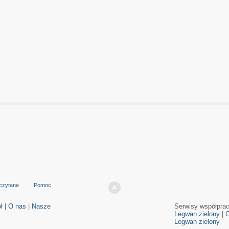
czytane
Pomoc
ł
|
O nas
|
Nasze
Serwisy współpra
Legwan zielony
|
G
Legwan zielony