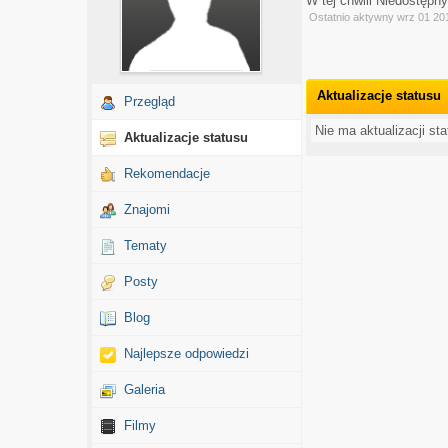
W tej chwili Niedostępn
Ostatnio aktywny wrz 01 20
Aktualizacje statusu
Przegląd
Nie ma aktualizacji st
Aktualizacje statusu
Rekomendacje
Znajomi
Tematy
Posty
Blog
Najlepsze odpowiedzi
Galeria
Filmy