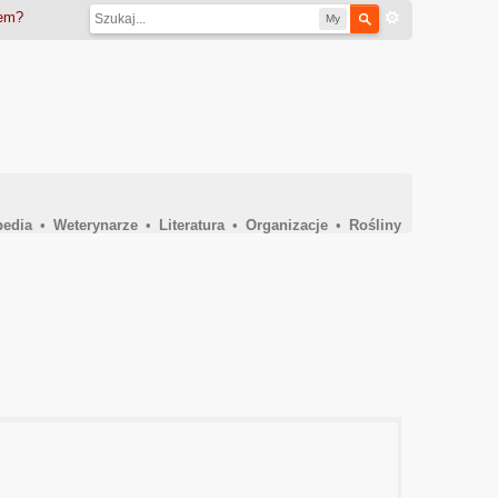
iem?
My
pedia
•
Weterynarze
•
Literatura
•
Organizacje
•
Rośliny