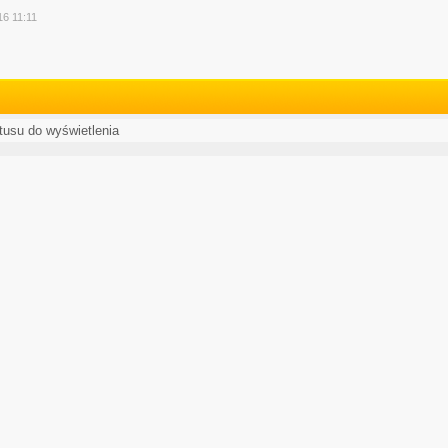
y
16 11:11
atusu do wyświetlenia