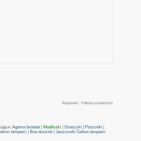
Regulamin
·
Polityka prywatności
cujące:
Agama brodata
|
Modliszki
|
Straszyki
|
Ptaszniki
|
ekon lamparci
|
Boa dusiciel
|
Jaszczurki
Gekon lamparci