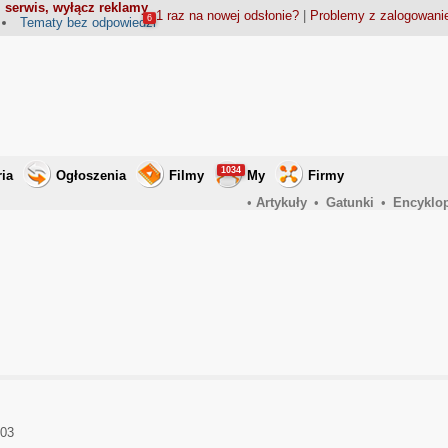
 serwis, wyłącz reklamy
1 raz na nowej odsłonie?
|
Problemy z zalogowan
6
Tematy bez odpowiedzi
1034
ria
Ogłoszenia
Filmy
My
Firmy
•
Artykuły
•
Gatunki
•
Encyklo
003