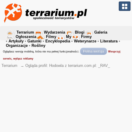
Terrarium
Wydarzenia
Blogi
Galeria
Ogłoszenia
Filmy
My
Firmy
•
Artykuły
•
Gatunki
•
Encyklopedia
•
Weterynarze
•
Literatura
•
Organizacje
•
Rośliny
Pełna wersja
Oglądasz wersję mobilną, która nie ma pełnej funkcjonalności.
Wesprzyj
serwis, wyłącz reklamy
Terrarium
→
Ogląda profil: Hodowla z terrarium.com.pl: _RAV_