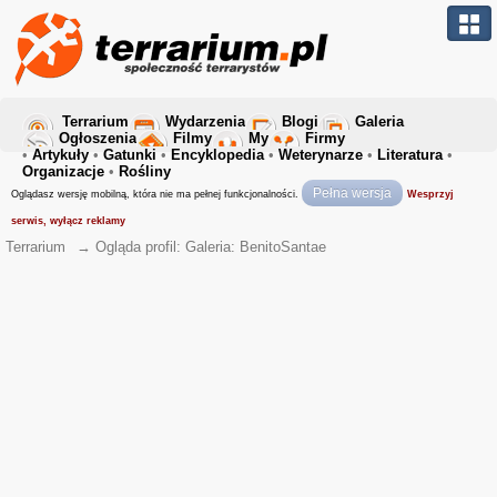
Terrarium
Wydarzenia
Blogi
Galeria
Ogłoszenia
Filmy
My
Firmy
•
Artykuły
•
Gatunki
•
Encyklopedia
•
Weterynarze
•
Literatura
•
Organizacje
•
Rośliny
Pełna wersja
Oglądasz wersję mobilną, która nie ma pełnej funkcjonalności.
Wesprzyj
serwis, wyłącz reklamy
Terrarium
→
Ogląda profil: Galeria: BenitoSantae