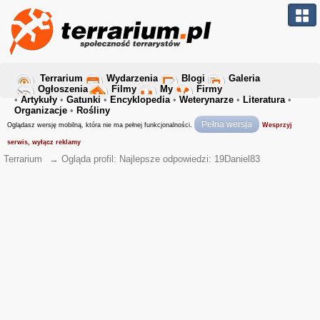
Terrarium
Wydarzenia
Blogi
Galeria
Ogłoszenia
Filmy
My
Firmy
•
Artykuły
•
Gatunki
•
Encyklopedia
•
Weterynarze
•
Literatura
•
Organizacje
•
Rośliny
Pełna wersja
Oglądasz wersję mobilną, która nie ma pełnej funkcjonalności.
Wesprzyj
serwis, wyłącz reklamy
Terrarium
→
Ogląda profil: Najlepsze odpowiedzi: 19Daniel83