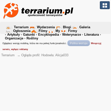
Terrarium
Wydarzenia
Blogi
Galeria
Ogłoszenia
Filmy
My
Firmy
•
Artykuły
•
Gatunki
•
Encyklopedia
•
Weterynarze
•
Literatura
•
Organizacje
•
Rośliny
Pełna wersja
Oglądasz wersję mobilną, która nie ma pełnej funkcjonalności.
Wesprzyj
serwis, wyłącz reklamy
Terrarium
→
Ogląda profil: Hodowla: Alicja033