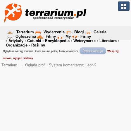
Terrarium
Wydarzenia
Blogi
Galeria
Ogłoszenia
Filmy
My
Firmy
•
Artykuły
•
Gatunki
•
Encyklopedia
•
Weterynarze
•
Literatura
•
Organizacje
•
Rośliny
Pełna wersja
Oglądasz wersję mobilną, która nie ma pełnej funkcjonalności.
Wesprzyj
serwis, wyłącz reklamy
Terrarium
→
Ogląda profil: System komentarzy: LeonK