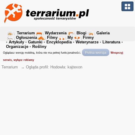
Terrarium
Wydarzenia
Blogi
Galeria
Ogłoszenia
Filmy
My
Firmy
•
Artykuły
•
Gatunki
•
Encyklopedia
•
Weterynarze
•
Literatura
•
Organizacje
•
Rośliny
Pełna wersja
Oglądasz wersję mobilną, która nie ma pełnej funkcjonalności.
Wesprzyj
serwis, wyłącz reklamy
Terrarium
→
Ogląda profil: Hodowla: kajtexon