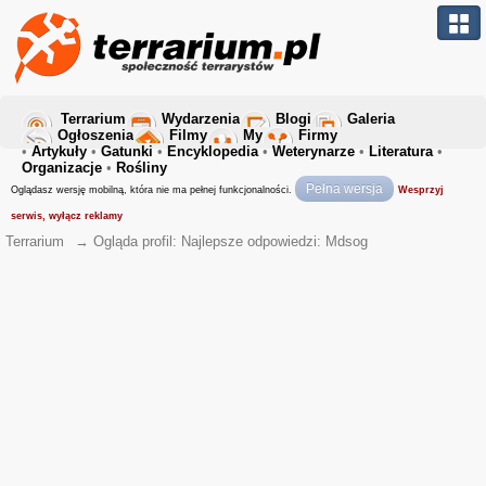
Terrarium
Wydarzenia
Blogi
Galeria
Ogłoszenia
Filmy
My
Firmy
•
Artykuły
•
Gatunki
•
Encyklopedia
•
Weterynarze
•
Literatura
•
Organizacje
•
Rośliny
Pełna wersja
Oglądasz wersję mobilną, która nie ma pełnej funkcjonalności.
Wesprzyj
serwis, wyłącz reklamy
Terrarium
→
Ogląda profil: Najlepsze odpowiedzi: Mdsog