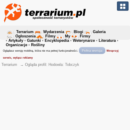
Terrarium
Wydarzenia
Blogi
Galeria
Ogłoszenia
Filmy
My
Firmy
•
Artykuły
•
Gatunki
•
Encyklopedia
•
Weterynarze
•
Literatura
•
Organizacje
•
Rośliny
Pełna wersja
Oglądasz wersję mobilną, która nie ma pełnej funkcjonalności.
Wesprzyj
serwis, wyłącz reklamy
Terrarium
→
Ogląda profil: Hodowla: Tobczyk