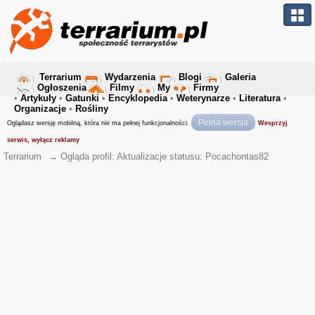
Terrarium
Wydarzenia
Blogi
Galeria
Ogłoszenia
Filmy
My
Firmy
•
Artykuły
•
Gatunki
•
Encyklopedia
•
Weterynarze
•
Literatura
•
Organizacje
•
Rośliny
Pełna wersja
Oglądasz wersję mobilną, która nie ma pełnej funkcjonalności.
Wesprzyj
serwis, wyłącz reklamy
Terrarium
→
Ogląda profil: Aktualizacje statusu: Pocachontas82