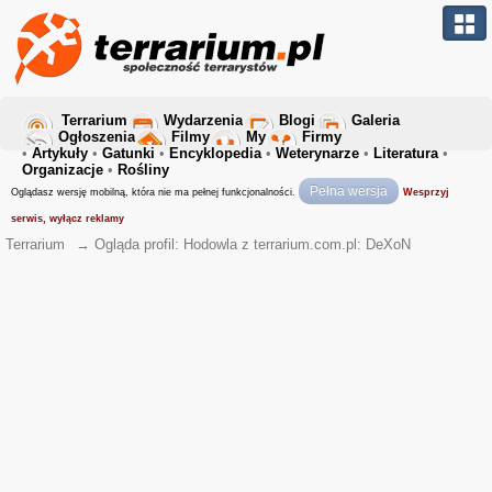
Terrarium
Wydarzenia
Blogi
Galeria
Ogłoszenia
Filmy
My
Firmy
•
Artykuły
•
Gatunki
•
Encyklopedia
•
Weterynarze
•
Literatura
•
Organizacje
•
Rośliny
Pełna wersja
Oglądasz wersję mobilną, która nie ma pełnej funkcjonalności.
Wesprzyj
serwis, wyłącz reklamy
Terrarium
→
Ogląda profil: Hodowla z terrarium.com.pl: DeXoN