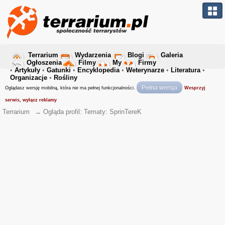
Terrarium
Wydarzenia
Blogi
Galeria
Ogłoszenia
Filmy
My
Firmy
•
Artykuły
•
Gatunki
•
Encyklopedia
•
Weterynarze
•
Literatura
•
Organizacje
•
Rośliny
Pełna wersja
Oglądasz wersję mobilną, która nie ma pełnej funkcjonalności.
Wesprzyj
serwis, wyłącz reklamy
Terrarium
→
Ogląda profil: Tematy: SprinTereK