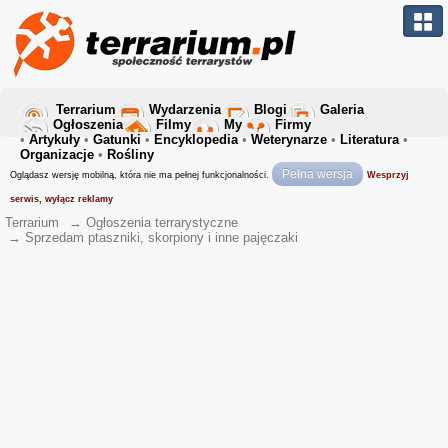
Terrarium
Wydarzenia
Blogi
Galeria
Ogłoszenia
Filmy
My
Firmy
•
Artykuły
•
Gatunki
•
Encyklopedia
•
Weterynarze
•
Literatura
•
Organizacje
•
Rośliny
Pełna wersja
Oglądasz wersję mobilną, która nie ma pełnej funkcjonalności.
Wesprzyj
serwis, wyłącz reklamy
Terrarium
→
Ogłoszenia terrarystyczne
→
Sprzedam ptaszniki, skorpiony i inne pajęczaki