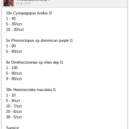
08 lip 2026
10x Cyriopagopus lividus l2
1 - 40
5 - 35/szt
10 - 30/szt
5x Phormictopus sp dominican purple l1
1 - 90
5 - 80/szt
9x Ornithoctoninae sp nhen dep l1
1 - 100
5 - 90/szt
9 - 80/szt
38x Heteroscodra maculata l1
1 - 10
5 - 9/szt
10 - 7/szt
20 - 6/szt
38 - 5/szt
Samice: