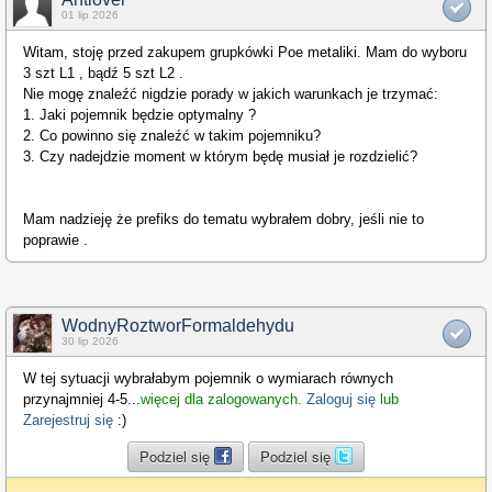
01 lip 2026
Witam, stoję przed zakupem grupkówki Poe metaliki. Mam do wyboru
3 szt L1 , bądź 5 szt L2 .
Nie mogę znaleźć nigdzie porady w jakich warunkach je trzymać:
1. Jaki pojemnik będzie optymalny ?
2. Co powinno się znaleźć w takim pojemniku?
3. Czy nadejdzie moment w którym będę musiał je rozdzielić?
Mam nadzieję że prefiks do tematu wybrałem dobry, jeśli nie to
poprawie .
WodnyRoztworFormaldehydu
30 lip 2026
W tej sytuacji wybrałabym pojemnik o wymiarach równych
przynajmniej 4-5
...
więcej dla zalogowanych.
Zaloguj się
lub
Zarejestruj się
:)
Podziel się
Podziel się