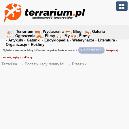
Terrarium
Wydarzenia
Blogi
Galeria
Ogłoszenia
Filmy
My
Firmy
•
Artykuły
•
Gatunki
•
Encyklopedia
•
Weterynarze
•
Literatura
•
Organizacje
•
Rośliny
Pełna wersja
Oglądasz wersję mobilną, która nie ma pełnej funkcjonalności.
Wesprzyj
serwis, wyłącz reklamy
Terrarium
→
Początkujący terraryści
→
Ptaszniki